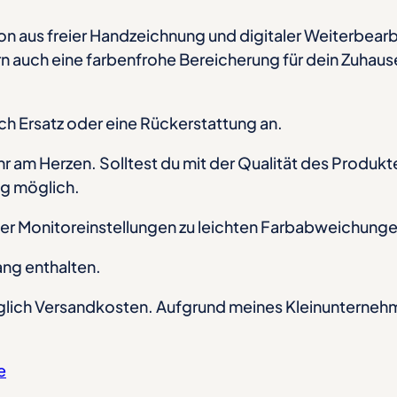
ion aus freier Handzeichnung und digitaler Weiterbear
n auch eine farbenfrohe Bereicherung für dein Zuhaus
ch Ersatz oder eine Rückerstattung an.
r am Herzen. Solltest du mit der Qualität des Produktes
ng möglich.
cher Monitoreinstellungen zu leichten Farbabweichun
ang enthalten.
glich Versandkosten. Aufgrund meines Kleinunterneh
e